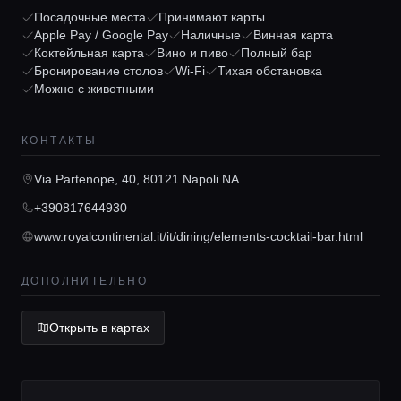
Посадочные места
Принимают карты
Apple Pay / Google Pay
Наличные
Винная карта
Коктейльная карта
Вино и пиво
Полный бар
Бронирование столов
Wi-Fi
Тихая обстановка
Можно с животными
Главная
КОНТАКТЫ
Локации
Via Partenope, 40, 80121 Napoli NA
+390817644930
Гиды
www.royalcontinental.it/it/dining/elements-cocktail-bar.html
ДОПОЛНИТЕЛЬНО
Консьерж сервис
Открыть в картах
Lifestyle журнал