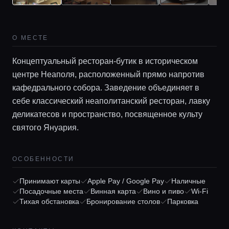
О МЕСТЕ
Концептуальный ресторан-бутик в историческом
центре Неаполя, расположенный прямо напротив
кафедрального собора. Заведение объединяет в
себе классический неаполитанский ресторан, лавку
деликатесов и пространство, посвященное культу
Главная
святого Януария.
Локации
ОСОБЕННОСТИ
Принимают карты
Apple Pay / Google Pay
Наличные
Гиды
Посадочные места
Винная карта
Вино и пиво
Wi-Fi
Тихая обстановка
Бронирование столов
Парковка
Консьерж сервис