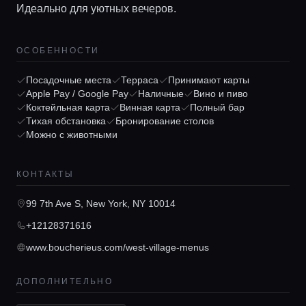
Идеально для уютных вечеров.
ОСОБЕННОСТИ
Посадочные места
Терраса
Принимают карты
Apple Pay / Google Pay
Наличные
Вино и пиво
Коктейльная карта
Винная карта
Полный бар
Главная
Тихая обстановка
Бронирование столов
Можно с животными
Локации
КОНТАКТЫ
99 7th Ave S, New York, NY 10014
Гиды
+12128371616
www.boucherieus.com/west-village-menus
Консьерж сервис
ДОПОЛНИТЕЛЬНО