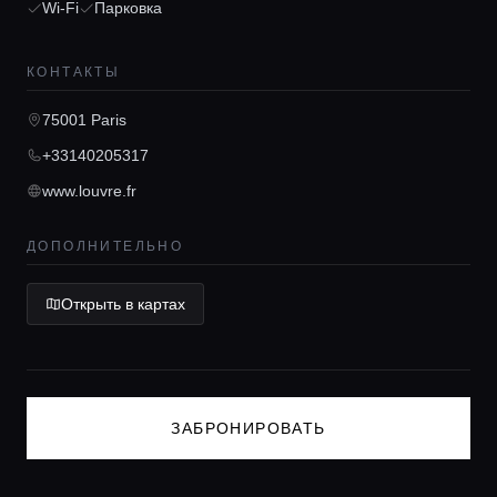
Wi-Fi
Парковка
Гиды
КОНТАКТЫ
Консьерж сервис
75001 Paris
+33140205317
Lifestyle журнал
www.louvre.fr
ДОПОЛНИТЕЛЬНО
Открыть в картах
ЗАБРОНИРОВАТЬ