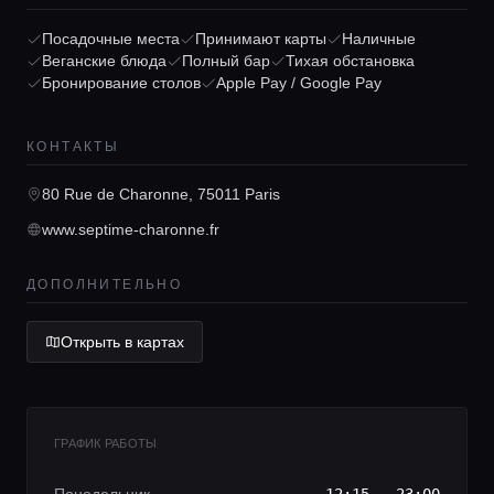
Посадочные места
Принимают карты
Наличные
Главная
Веганские блюда
Полный бар
Тихая обстановка
Бронирование столов
Apple Pay / Google Pay
Локации
КОНТАКТЫ
80 Rue de Charonne, 75011 Paris
Гиды
www.septime-charonne.fr
Консьерж сервис
ДОПОЛНИТЕЛЬНО
Открыть в картах
Lifestyle журнал
ГРАФИК РАБОТЫ
Понедельник
12:15 - 23:00