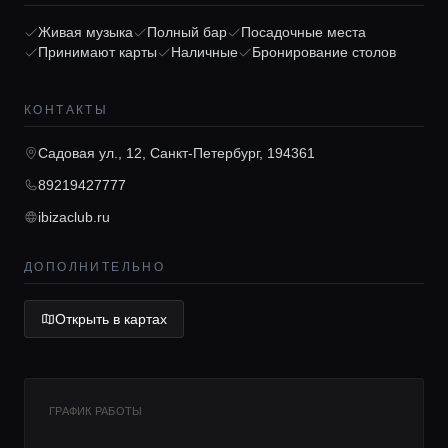
Главная
Живая музыка
Полный бар
Посадочные места
Принимают карты
Наличные
Бронирование столов
Локации
КОНТАКТЫ
Гиды
Садовая ул., 12, Санкт-Петербург, 194361
89219427777
Консьерж сервис
ibizaclub.ru
ДОПОЛНИТЕЛЬНО
Lifestyle журнал
Открыть в картах
ГРАФИК РАБОТЫ