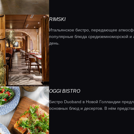
RIMSKI
Итальянское бистро, передающее атмосфе
популярные блюда средиземноморской и аз
день.
OGGI BISTRO
Бистро Duoband в Новой Голландии предла
основных блюд и десертов. В нём предста