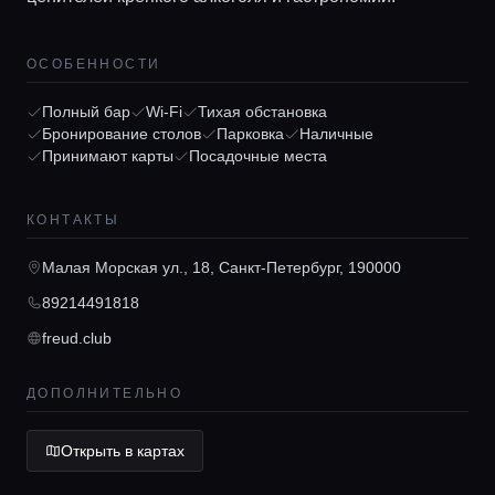
ОСОБЕННОСТИ
Полный бар
Wi-Fi
Тихая обстановка
Бронирование столов
Парковка
Наличные
Принимают карты
Посадочные места
Главная
КОНТАКТЫ
Локации
Малая Морская ул., 18, Санкт-Петербург, 190000
89214491818
Гиды
freud.club
Консьерж сервис
ДОПОЛНИТЕЛЬНО
Открыть в картах
Lifestyle журнал