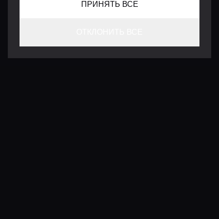
ПРИНЯТЬ ВСЕ
ОТКЛОНИТЬ ВСЕ
КОНТАКТЫ
INFO@VERSENTLY.COM
Условия использования