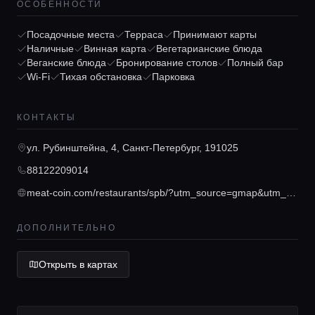
ОСОБЕННОСТИ
Посадочные места
Терраса
Принимают карты
Наличные
Винная карта
Вегетарианские блюда
Веганские блюда
Бронирование столов
Полный бар
Wi-Fi
Тихая обстановка
Парковка
Главная
КОНТАКТЫ
Локации
ул. Рубинштейна, 4, Санкт-Петербург, 191025
88122209014
Гиды
meat-coin.com/restaurants/spb/?utm_source=gmap&utm_medium=rbn
ДОПОЛНИТЕЛЬНО
Консьерж сервис
Открыть в картах
Lifestyle журнал