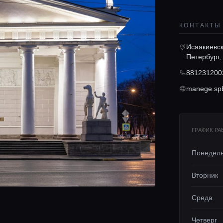
КОНТАКТЫ
Исаакиевск
Петербург,
881231200
manege.spb
ГРАФИК Р
Понедел
Вторник
Среда
Четверг