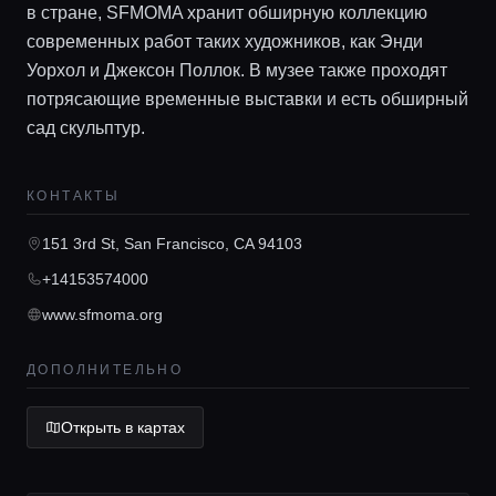
в стране, SFMOMA хранит обширную коллекцию
современных работ таких художников, как Энди
Уорхол и Джексон Поллок. В музее также проходят
потрясающие временные выставки и есть обширный
Главная
сад скульптур.
КОНТАКТЫ
Локации
151 3rd St, San Francisco, CA 94103
Гиды
+14153574000
www.sfmoma.org
Консьерж сервис
ДОПОЛНИТЕЛЬНО
Lifestyle журнал
Открыть в картах