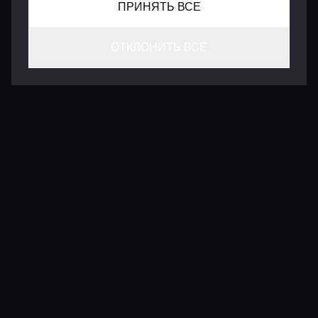
ПРИНЯТЬ ВСЕ
ОТКЛОНИТЬ ВСЕ
КОНТАКТЫ
INFO@VERSENTLY.COM
Условия использования