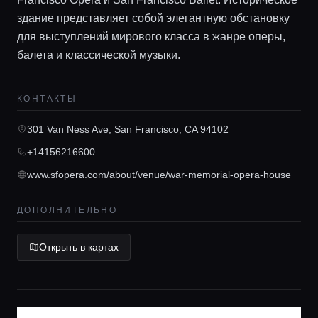
Локации
здание представляет собой элегантную обстановку
для выступлений мирового класса в жанре оперы,
Гиды
балета и классической музыки.
Консьерж сервис
КОНТАКТЫ
301 Van Ness Ave, San Francisco, CA 94102
Lifestyle журнал
+14156216600
www.sfopera.com/about/venue/war-memorial-opera-house
ДОПОЛНИТЕЛЬНО
Открыть в картах