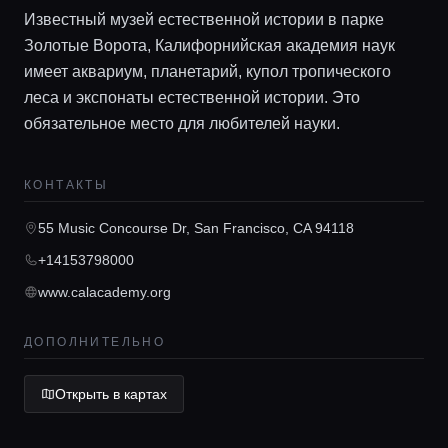
Известный музей естественной истории в парке
Золотые Ворота, Калифорнийская академия наук
имеет аквариум, планетарий, купол тропического
леса и экспонаты естественной истории. Это
обязательное место для любителей науки.
Главная
КОНТАКТЫ
Локации
55 Music Concourse Dr, San Francisco, CA 94118
+14153798000
Гиды
www.calacademy.org
Консьерж сервис
ДОПОЛНИТЕЛЬНО
Открыть в картах
Lifestyle журнал