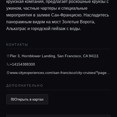
круизная компания, предлагает роскошные круизы с
ужином, частные чартеры и специальные
мероприятия в заливе Сан-Франциско. Насладитесь
панорамным видом на мост Золотые Ворота,
Главная
Алькатрас и городской пейзаж с воды.
Локации
КОНТАКТЫ
Pier 3, Hornblower Landing, San Francisco, CA 94111
Гиды
+14154388300
www.cityexperiences.com/san-francisco/city-cruises/?pageNo=1&query=&sortBy=prodv3_ce_experiences_weightScaled_desc&city=San%20Francisco&country=&&brandTag=&webCategoriesMain=&durationTiming=&priceMin=&priceMax=&dateMin=&dateMax=&hierarchical.lvl0=&showPriceWithFees=false&showSpecialOffers=false&utm_source=google&utm_medium=organic&utm_campaign=san-francisco-google-business
Консьерж сервис
ДОПОЛНИТЕЛЬНО
Lifestyle журнал
Открыть в картах