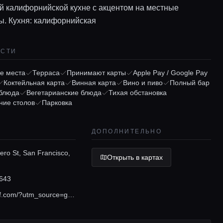
й калифорнийской кухне с акцентом на местные
ы. Кухня: калифорнийская
ОСТИ
е места
Терраса
Принимают карты
Apple Pay / Google Pay
Коктейльная карта
Винная карта
Вино и пиво
Полный бар
 блюда
Вегетарианские блюда
Тихая обстановка
ние столов
Парковка
ДОПОЛНИТЕЛЬНО
ero St, San Francisco,
Открыть в картах
643
www.nopasf.com/?utm_source=google&utm_medium=organic&utm_campaign=gbp-listing