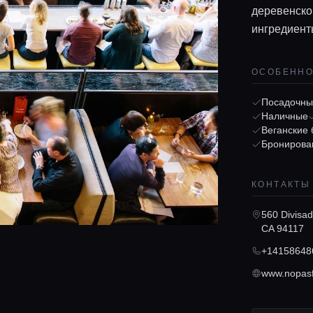
деревенско
ингредиент
ОСОБЕНН
Посадочны
Наличные
Веганские
Бронирова
КОНТАКТЫ
560 Divisad
CA 94117
+14158648