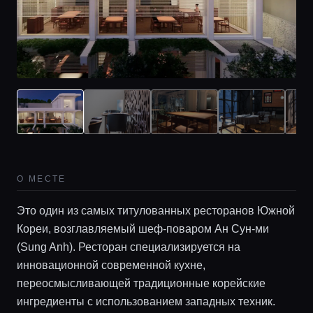
Главная
О МЕСТЕ
Локации
Это один из самых титулованных ресторанов Южной
Кореи, возглавляемый шеф-поваром Ан Сун-ми
Гиды
(Sung Anh). Ресторан специализируется на
инновационной современной кухне,
Консьерж сервис
переосмысливающей традиционные корейские
ингредиенты с использованием западных техник.