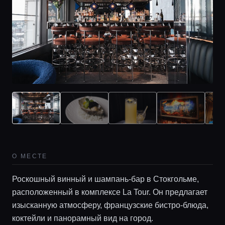
Главная
Локации
О МЕСТЕ
Гиды
Роскошный винный и шампань-бар в Стокгольме,
расположенный в комплексе La Tour. Он предлагает
Консьерж сервис
изысканную атмосферу, французские бистро-блюда,
коктейли и панорамный вид на город.