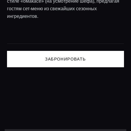
Консьерж сервис
стиле «омакасе» (на усмотрение шефа), предлагая
гостям сет-меню из свежайших сезонных
ингредиентов.
Lifestyle журнал
ЗАБРОНИРОВАТЬ