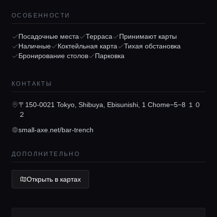
ОСОБЕННОСТИ
Посадочные места
Терраса
Принимают карты
Наличные
Коктейльная карта
Тихая обстановка
Бронирование столов
Парковка
Главная
КОНТАКТЫ
Локации
〒150-0021 Tokyo, Shibuya, Ebisunishi, 1 Chome−5−8 １０
２
Гиды
small-axe.net/bar-trench
ДОПОЛНИТЕЛЬНО
Консьерж сервис
Открыть в картах
Lifestyle журнал