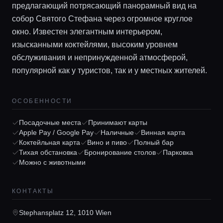
предлагающий потрясающий панорамный вид на
собор Святого Стефана через огромное круглое
окно. Известен элегантным интерьером,
изысканными коктейлями, высоким уровнем
обслуживания и непринужденной атмосферой,
популярной как у туристов, так и у местных жителей.
ОСОБЕННОСТИ
Главная
Посадочные места
Принимают карты
Apple Pay / Google Pay
Наличные
Винная карта
Коктейльная карта
Вино и пиво
Полный бар
Локации
Тихая обстановка
Бронирование столов
Парковка
Можно с животными
Гиды
КОНТАКТЫ
Stephansplatz 12, 1010 Wien