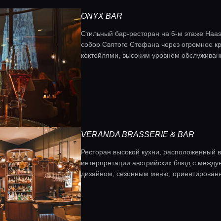
ONYX BAR
Стильный бар-ресторан на 6-м этаже Ha
собор Святого Стефана через огромное к
коктейлями, высоким уровнем обслуживан
так и у местных жителей.
VERANDA BRASSERIE & BAR
Ресторан высокой кухни, расположенный в
интерпретации австрийских блюд с между
дизайном, сезонным меню, ориентированн
Нойбау.