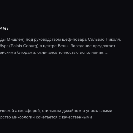
RANT
езды Мишлен) под руководством шеф-повара Сильвио Николя,
ург (Palais Coburg) в центре Вены. Заведение предлагает
ейскими блюдами, отличаясь точностью исполнения,
й картой.
рческой атмосферой, стильным дизайном и уникальными
ерство миксологии сочетается с качественными