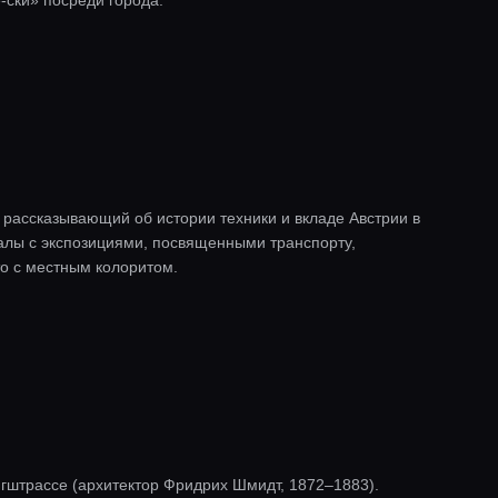
ски» посреди города.
 рассказывающий об истории техники и вкладе Австрии в
алы с экспозициями, посвященными транспорту,
то с местным колоритом.
гштрассе (архитектор Фридрих Шмидт, 1872–1883).