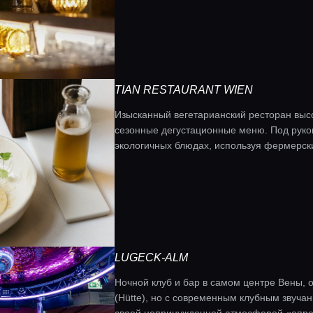
TIAN RESTAURANT WIEN
Изысканный вегетарианский ресторан высо
сезонные дегустационные меню. Под руко
экологичных блюдах, используя фермерски
уникальными техниками ферментации.
LUGECK-ALM
Ночной клуб и бар в самом центре Вены,
(Hütte), но с современным клубным звуча