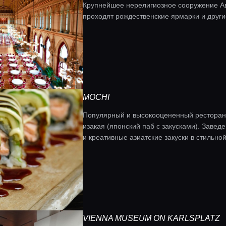
Крупнейшее нерелигиозное сооружение Ав
проходят рождественские ярмарки и друг
MOCHI
Популярный и высокооцененный ресторан 
изакая (японский паб с закусками). Заве
и креативные азиатские закуски в стильно
VIENNA MUSEUM ON KARLSPLATZ