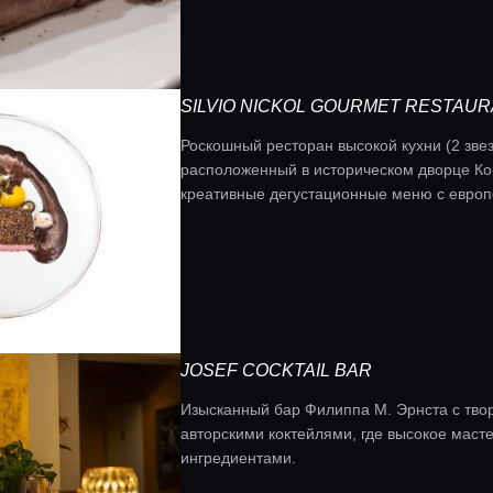
SILVIO NICKOL GOURMET RESTAU
Роскошный ресторан высокой кухни (2 зв
расположенный в историческом дворце Коб
креативные дегустационные меню с европ
элегантным интерьером и обширной винно
JOSEF COCKTAIL BAR
Изысканный бар Филиппа М. Эрнста с тво
авторскими коктейлями, где высокое маст
ингредиентами.