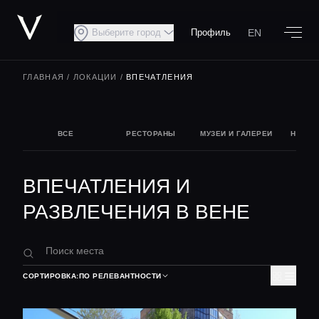
EN
Выберите город
Профиль
ГЛАВНАЯ
/
ЛОКАЦИИ
/
ВПЕЧАТЛЕНИЯ
ВСЕ
РЕСТОРАНЫ
МУЗЕИ И ГАЛЕРЕИ
НОЧНА
ВПЕЧАТЛЕНИЯ И
РАЗВЛЕЧЕНИЯ В ВЕНЕ
СОРТИРОВКА:
ПО РЕЛЕВАНТНОСТИ