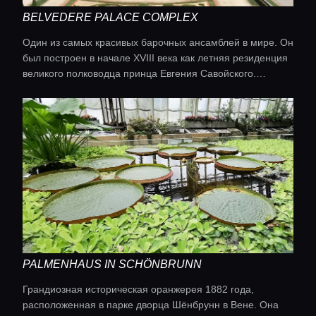
Гиды
BELVEDERE PALACE COMPLEX
Один из самых красивых барочных ансамблей в мире. Он
Консьерж сервис
был построен в начале XVIII века как летняя резиденция
великого полководца принца Евгения Савойского.
Бельведер состоит из двух великолепных дворцов,
Lifestyle журнал
соединенных террасным садом.
PALMENHAUS IN SCHÖNBRUNN
Грандиозная историческая оранжерея 1882 года,
расположенная в парке дворца Шёнбрунн в Вене. Она