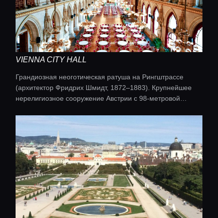
VIENNA CITY HALL
Грандиозная неоготическая ратуша на Рингштрассе
(архитектор Фридрих Шмидт, 1872–1883). Крупнейшее
нерелигиозное сооружение Австрии с 98-метровой
башней. На площади Ратхаусплац проходят
рождественские ярмарки и другие популярные
мероприятия.
Главная
Локации