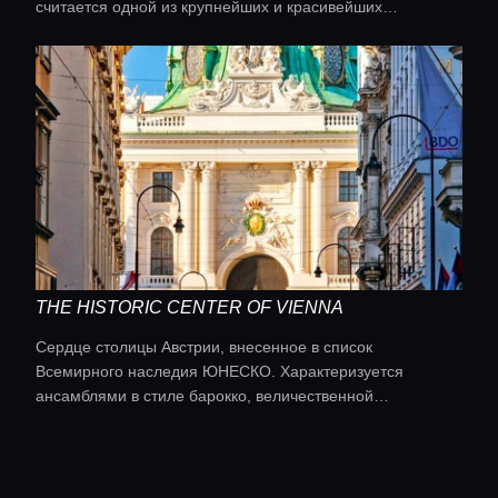
считается одной из крупнейших и красивейших
ботанических теплиц в мире, вмещая около 4500 видов
растений со всех континентов в трех климатических
зонах.
THE HISTORIC CENTER OF VIENNA
Сердце столицы Австрии, внесенное в список
Всемирного наследия ЮНЕСКО. Характеризуется
ансамблями в стиле барокко, величественной
Рингштрассе и символом города — Собором Святого
Стефана, вокруг которого сосредоточены главные
достопримечательности.