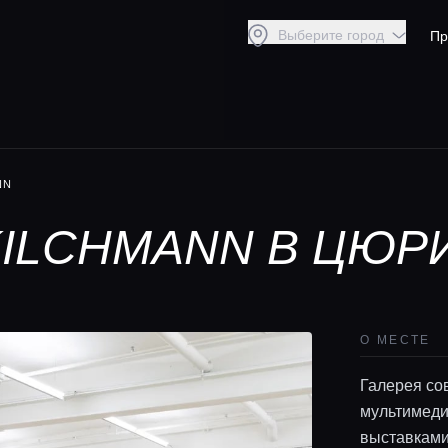
Выберите город
Пр
NN
KILCHMANN В ЦЮР
О МЕСТЕ
Галерея со
мультимеди
выставками