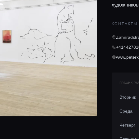
художников
КОНТАКТЫ
Zahnradstr
+41442781
www.peterk
ГРАФИК Р
Вторник
Среда
Четверг