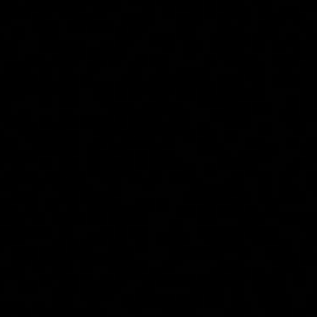
Главная
Локации
Гиды
Консьерж сервис
Lifestyle журнал