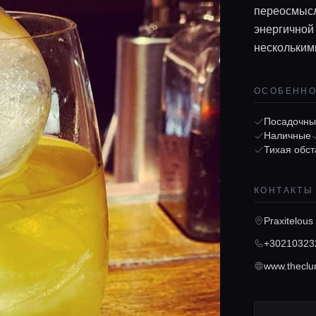
переосмысл
энергичной
нескольким
ОСОБЕНН
Посадочны
Наличные
Тихая обст
КОНТАКТЫ
Praxitelous
+30210323
www.theclu