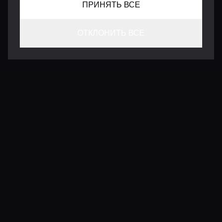
ПРИНЯТЬ ВСЕ
ОТКЛОНИТЬ ВСЕ
КОНТАКТЫ
INFO@VERSENTLY.COM
Условия использования