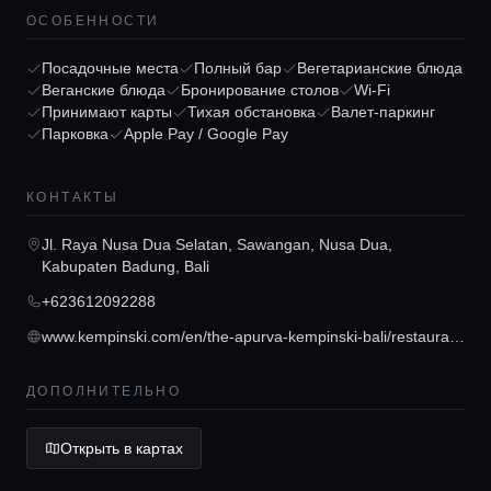
ОСОБЕННОСТИ
Посадочные места
Полный бар
Вегетарианские блюда
Веганские блюда
Бронирование столов
Wi-Fi
Принимают карты
Тихая обстановка
Валет-паркинг
Парковка
Apple Pay / Google Pay
Главная
КОНТАКТЫ
Локации
Jl. Raya Nusa Dua Selatan, Sawangan, Nusa Dua,
Kabupaten Badung, Bali
+623612092288
Гиды
www.kempinski.com/en/the-apurva-kempinski-bali/restaurants-bars/koral-restaurant?utm_medium=organic&utm_source=google&utm_campaign=KIDPS1&utm_content=gmb&source=S308962248
Консьерж сервис
ДОПОЛНИТЕЛЬНО
Открыть в картах
Lifestyle журнал