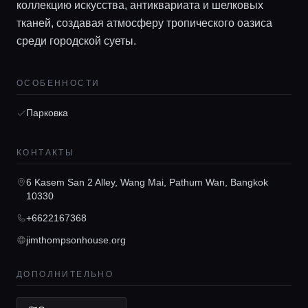
коллекцию искусства, антиквариата и шелковых
тканей, создавая атмосферу тропического оазиса
среди городской суеты.
ОСОБЕННОСТИ
Парковка
Главная
КОНТАКТЫ
Локации
6 Kasem San 2 Alley, Wang Mai, Pathum Wan, Bangkok
10330
Гиды
+6622167368
jimthompsonhouse.org
Консьерж сервис
ДОПОЛНИТЕЛЬНО
Lifestyle журнал