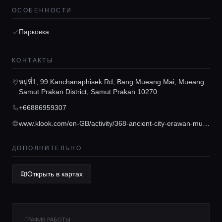
ОСОБЕННОСТИ
Парковка
Главная
КОНТАКТЫ
หมู่ที่1, 99 Kanchanaphisek Rd, Bang Mueang Mai, Mueang
Локации
Samut Prakan District, Samut Prakan 10270
+66886959307
www.klook.com/en-GB/activity/368-ancient-city-erawan-museum-ticket-bangkok/?aid=30843&aff_adid=743734&aff_label1=V%C3%A9%20B%E1%BA%A3o%20T%C3%A0ng%20Erawan%20%20th%C3%A1i%20lan&aff_label2=&aff_label3=&aff_pid=&aff_sid=&utm_medium=affiliate-alwayson&utm_source=non-network&utm_campaign=30843&utm_term=&utm_content=&aff_klick_id=44377434499-30843-743734-82f47cf
Гиды
ДОПОЛНИТЕЛЬНО
Консьерж сервис
Открыть в картах
Lifestyle журнал
ГРАФИК РАБОТЫ