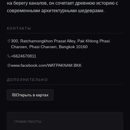
на берегу каналов, он сочетает древнюю историю с
современными архитектурными шедеврами.
КОНТАКТЫ
Главная
300, Ratchamongkhon Prasat Alley, Pak Khlong Phasi
Charoen, Phasi Charoen, Bangkok 10160
Локации
+6624670811
www.facebook.com/WATPAKNAM.BKK
Гиды
ДОПОЛНИТЕЛЬНО
Консьерж сервис
Открыть в картах
Lifestyle журнал
ГРАФИК РАБОТЫ