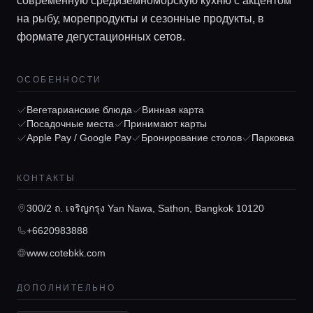
современную средиземноморскую кухню с акцентом
на рыбу, морепродукты и сезонные продукты, в
формате дегустационных сетов.
ОСОБЕННОСТИ
Главная
Вегетарианские блюда
Винная карта
Посадочные места
Принимают карты
Локации
Apple Pay / Google Pay
Бронирование столов
Парковка
КОНТАКТЫ
Гиды
300/2 ถ. เจริญกรุง Yan Nawa, Sathon, Bangkok 10120
Консьерж сервис
+6620983888
www.cotebkk.com
Lifestyle журнал
ДОПОЛНИТЕЛЬНО