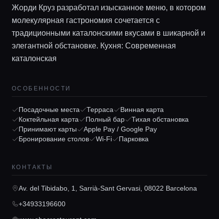
Жорди Круз разработал изысканное меню, в котором
молекулярная гастрономия сочетается с
традиционными каталонскими вкусами в шикарной и
элегантной обстановке. Кухня: Современная
каталонская
Главная
ОСОБЕННОСТИ
Посадочные места
Терраса
Винная карта
Локации
Коктейльная карта
Полный бар
Тихая обстановка
Принимают карты
Apple Pay / Google Pay
Бронирование столов
Wi-Fi
Парковка
Гиды
КОНТАКТЫ
Консьерж сервис
Av. del Tibidabo, 1, Sarrià-Sant Gervasi, 08022 Barcelona
+34933196600