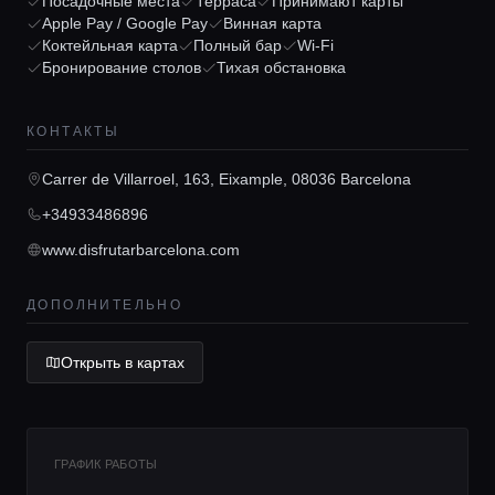
Посадочные места
Терраса
Принимают карты
Apple Pay / Google Pay
Винная карта
Консьерж сервис
Коктейльная карта
Полный бар
Wi-Fi
Бронирование столов
Тихая обстановка
Lifestyle журнал
КОНТАКТЫ
Carrer de Villarroel, 163, Eixample, 08036 Barcelona
+34933486896
www.disfrutarbarcelona.com
ДОПОЛНИТЕЛЬНО
Открыть в картах
ГРАФИК РАБОТЫ