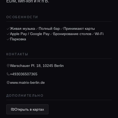
EDM, хип-хоп и R’n’B.
ОСОБЕННОСТИ
Живая музыка
Полный бар
Принимают карты
Apple Pay / Google Pay
Бронирование столов
Wi-Fi
Парковка
Главная
КОНТАКТЫ
Локации
Warschauer Pl. 18, 10245 Berlin
Гиды
+493036507365
www.matrix-berlin.de
Консьерж сервис
ДОПОЛНИТЕЛЬНО
Lifestyle журнал
Открыть в картах