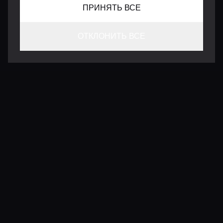
ПРИНЯТЬ ВСЕ
ОТКЛОНИТЬ ВСЕ
КОНТАКТЫ
INFO@VERSENTLY.COM
Условия использования