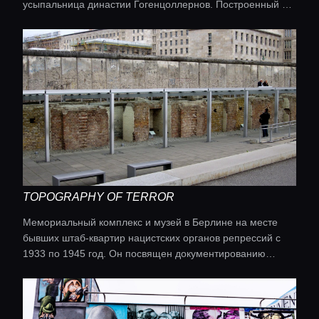
усыпальница династии Гогенцоллернов. Построенный в
стиле необарокко, он поражает богатым декором и
Lifestyle журнал
историческим значением.
TOPOGRAPHY OF TERROR
Мемориальный комплекс и музей в Берлине на месте
бывших штаб-квартир нацистских органов репрессий с
1933 по 1945 год. Он посвящен документированию
преступлений нацистского режима. Территория
сохраняет фрагмент Берлинской стены как символ
продолжения насилия после войны.