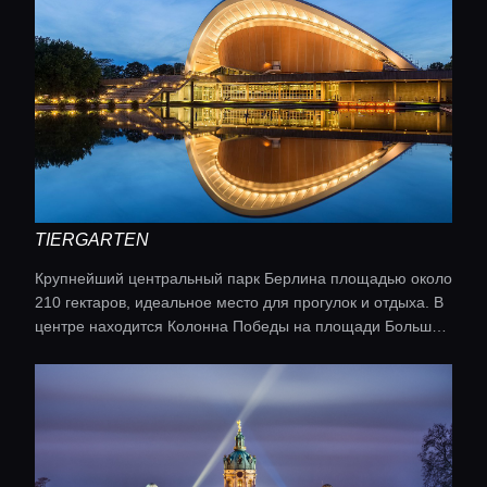
TIERGARTEN
Крупнейший центральный парк Берлина площадью около
210 гектаров, идеальное место для прогулок и отдыха. В
центре находится Колонна Победы на площади Большая
Звезда с позолоченной статуей Виктории и смотровой
площадкой. Рядом Мемориал павшим советским воинам
с танками и артиллерией, дворец Бельвю (резиденция
президента) и церковь Святого Матфея.