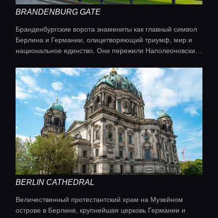
BRANDENBURG GATE
Бранденбургские ворота знамениты как главный символ
Берлина и Германии, олицетворяющий триумф, мир и
национальное единство. Они пережили Наполеоновские
войны, раздел Германии Берлинской стеной и её
падение, став свидетелем ключевых исторических
событий.
Главная
Локации
Гиды
BERLIN CATHEDRAL
Величественный протестантский храм на Музейном
Консьерж сервис
острове в Берлине, крупнейшая церковь Германии и