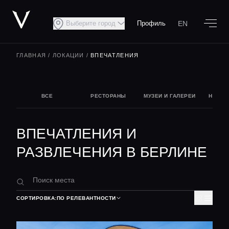
EN
Выберите город
Профиль
ГЛАВНАЯ
/
ЛОКАЦИИ
/
ВПЕЧАТЛЕНИЯ
ВСЕ
РЕСТОРАНЫ
МУЗЕИ И ГАЛЕРЕИ
НОЧНА
ВПЕЧАТЛЕНИЯ И
РАЗВЛЕЧЕНИЯ В БЕРЛИНЕ
СОРТИРОВКА:
ПО РЕЛЕВАНТНОСТИ