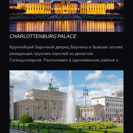
CHARLOTTENBURG PALACE
Крупнейший барочный дворец Берлина и бывшая летняя
резиденция прусских королей из династии
Гогенцоллернов. Расположен в одноимённом районе на
берегу реки Шпрее, он сочетает роскошную архитектуру,
интерьеры и обширный парк.