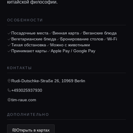
китайской философии.
ОСОБЕННОСТИ
Посадочные места
Винная карта
Веганские блюда
Главная
Вегетарианские блюда
Бронирование столов
Wi-Fi
Тихая обстановка
Можно с животными
Принимают карты
Apple Pay / Google Pay
Локации
КОНТАКТЫ
Гиды
Rudi-Dutschke-Straße 26, 10969 Berlin
+493025937930
Консьерж сервис
tim-raue.com
Lifestyle журнал
ДОПОЛНИТЕЛЬНО
Открыть в картах