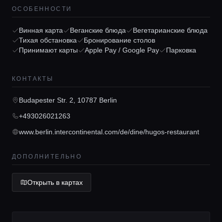
ОСОБЕННОСТИ
Главная
Винная карта
Веганские блюда
Вегетарианские блюда
Тихая обстановка
Бронирование столов
Принимают карты
Apple Pay / Google Pay
Парковка
Локации
КОНТАКТЫ
Гиды
Budapester Str. 2, 10787 Berlin
+493026021263
Консьерж сервис
www.berlin.intercontinental.com/de/dine/hugos-restaurant
ДОПОЛНИТЕЛЬНО
Lifestyle журнал
Открыть в картах