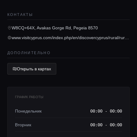
КОНТАКТЫ
Главная
W8CQ+64X, Avakas Gorge Rd, Pegeia 8570
Локации
www.visitcyprus.com/index.php/en/discovercyprus/rural/rural-nature-trails/649-avakas-gorge-linear-pafos-paphos-district-akamas-forest-nature-trail
ДОПОЛНИТЕЛЬНО
Гиды
Открыть в картах
Консьерж сервис
Lifestyle журнал
ГРАФИК РАБОТЫ
Понедельник
00:00 - 00:00
Вторник
00:00 - 00:00