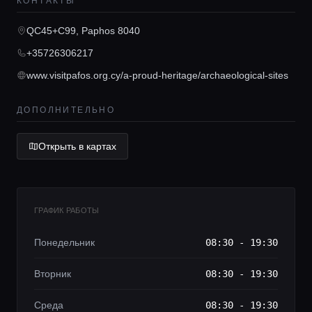
КОНТАКТЫ
QC45+C99, Paphos 8040
Главная
+35726306217
www.visitpafos.org.cy/a-proud-heritage/archaeological-sites
Локации
ДОПОЛНИТЕЛЬНО
Гиды
Открыть в картах
Консьерж сервис
ГРАФИК РАБОТЫ
Lifestyle журнал
Понедельник
08:30 - 19:30
Вторник
08:30 - 19:30
Среда
08:30 - 19:30