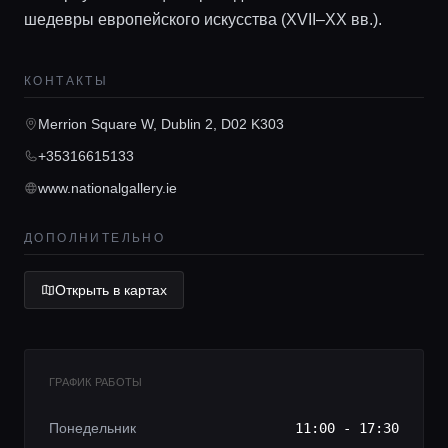
шедевры европейского искусства (XVII–XX вв.).
КОНТАКТЫ
Главная
Merrion Square W, Dublin 2, D02 K303
Локации
+35316615133
www.nationalgallery.ie
Гиды
ДОПОЛНИТЕЛЬНО
Консьерж сервис
Открыть в картах
Lifestyle журнал
ГРАФИК РАБОТЫ
Понедельник
11:00 - 17:30