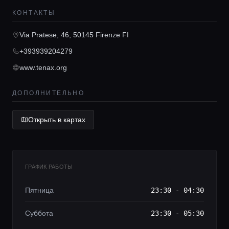
Локации
КОНТАКТЫ
Via Pratese, 46, 50145 Firenze FI
Гиды
+393939204279
www.tenax.org
Консьерж сервис
ДОПОЛНИТЕЛЬНО
Lifestyle журнал
Открыть в картах
ГРАФИК РАБОТЫ
Пятница
23:30 - 04:30
Суббота
23:30 - 05:30