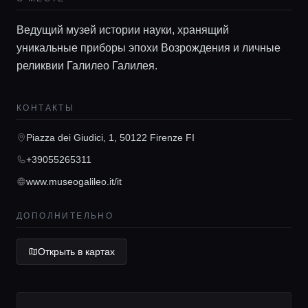
Ведущий музей истории науки, хранящий
уникальные приборы эпохи Возрождения и личные
реликвии Галилео Галилея.
Главная
КОНТАКТЫ
Локации
Piazza dei Giudici, 1, 50122 Firenze FI
+39055265311
Гиды
www.museogalileo.it/it
ДОПОЛНИТЕЛЬНО
Консьерж сервис
Открыть в картах
Lifestyle журнал