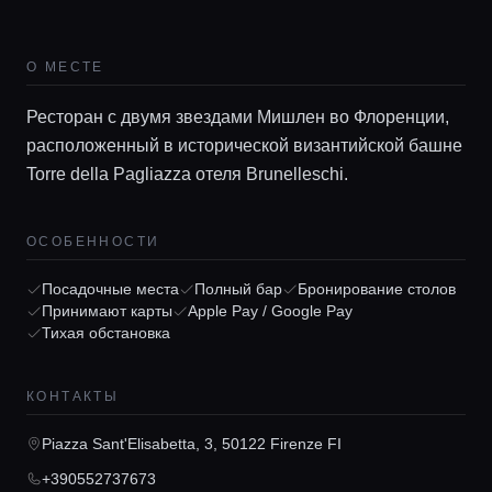
О МЕСТЕ
Ресторан с двумя звездами Мишлен во Флоренции,
расположенный в исторической византийской башне
Torre della Pagliazza отеля Brunelleschi.
Главная
ОСОБЕННОСТИ
Посадочные места
Полный бар
Бронирование столов
Локации
Принимают карты
Apple Pay / Google Pay
Тихая обстановка
Гиды
КОНТАКТЫ
Консьерж сервис
Piazza Sant'Elisabetta, 3, 50122 Firenze FI
+390552737673