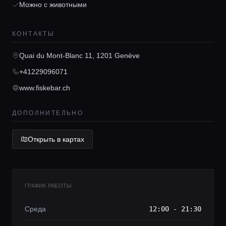
Можно с животными
Главная
КОНТАКТЫ
Локации
Quai du Mont-Blanc 11, 1201 Genève
+41229096071
Гиды
www.fiskebar.ch
Консьерж сервис
ДОПОЛНИТЕЛЬНО
Lifestyle журнал
Открыть в картах
ГРАФИК РАБОТЫ
Среда
12:00 - 21:30