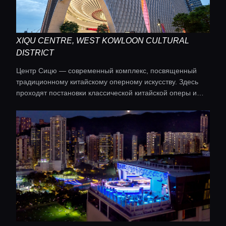
Консьерж сервис
Lifestyle журнал
XIQU CENTRE, WEST KOWLOON CULTURAL
DISTRICT
Центр Сицю — современный комплекс, посвященный
традиционному китайскому оперному искусству. Здесь
проходят постановки классической китайской оперы и
других видов исполнительского искусства в
инновационной архитектурной среде.