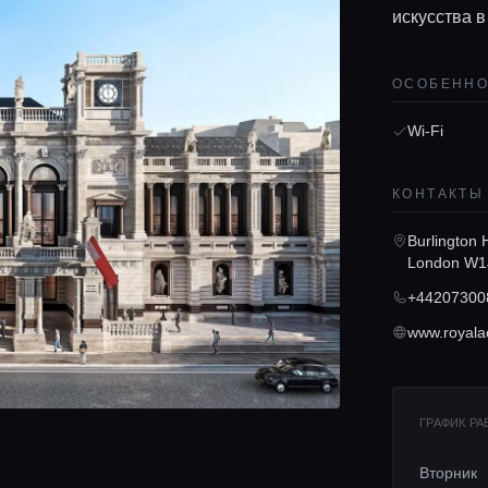
искусства в
ОСОБЕНН
Wi-Fi
КОНТАКТЫ
Burlington H
London W1
+44207300
www.royala
ГРАФИК Р
Вторник