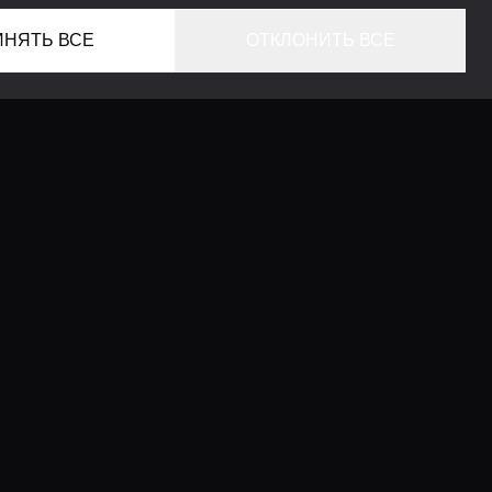
ИНЯТЬ ВСЕ
ОТКЛОНИТЬ ВСЕ
ГЛАВНАЯ
ЛОКАЦИИ
КОНСЬЕРЖ СЕРВИС
ГИДЫ
LIFESTYLE ЖУРНАЛ