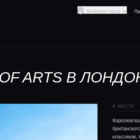
Выберите город
Пр
OF ARTS В ЛОНДО
О МЕСТЕ
Королевска
британског
классиков,