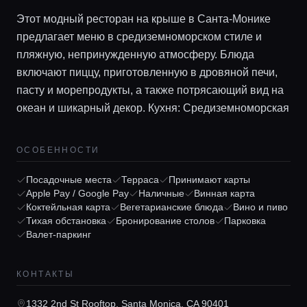
Этот модный ресторан на крыше в Санта-Монике
предлагает меню в средиземноморском стиле и
пляжную, непринужденную атмосферу. Блюда
включают пиццу, приготовленную в дровяной печи,
пасту и морепродукты, а также потрясающий вид на
океан и шикарный декор. Кухня: Средиземноморская
ОСОБЕННОСТИ
Главная
Посадочные места
Терраса
Принимают карты
Apple Pay / Google Pay
Наличные
Винная карта
Коктейльная карта
Вегетарианские блюда
Вино и пиво
Локации
Тихая обстановка
Бронирование столов
Парковка
Валет-паркинг
Гиды
КОНТАКТЫ
1332 2nd St Rooftop, Santa Monica, CA 90401