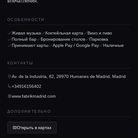
впечатления.
Главная
ОСОБЕННОСТИ
Локации
Живая музыка
Коктейльная карта
Вино и пиво
Полный бар
Бронирование столов
Парковка
Принимают карты
Apple Pay / Google Pay
Наличные
Гиды
КОНТАКТЫ
Консьерж сервис
Av. de la Industria, 82, 28970 Humanes de Madrid, Madrid
+34916156402
Lifestyle журнал
www.fabrikmadrid.com
ДОПОЛНИТЕЛЬНО
Открыть в картах