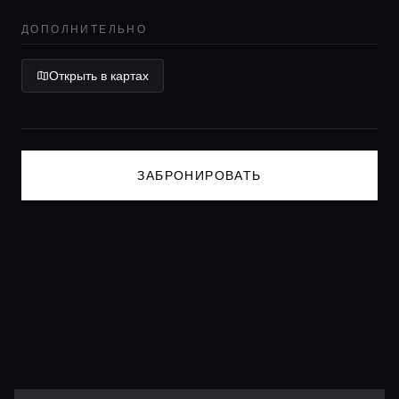
Консьерж сервис
ДОПОЛНИТЕЛЬНО
Lifestyle журнал
Открыть в картах
ЗАБРОНИРОВАТЬ