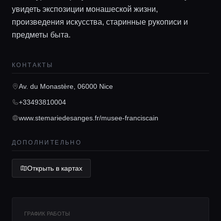
увидеть экспозиции монашеской жизни,
произведения искусства, старинные рукописи и
Главная
предметы быта.
КОНТАКТЫ
Локации
Av. du Monastère, 06000 Nice
Гиды
+33493810004
www.stemariedesanges.fr/musee-franciscain
Консьерж сервис
ДОПОЛНИТЕЛЬНО
Lifestyle журнал
Открыть в картах
ГРАФИК РАБОТЫ