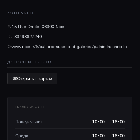
КОНТАКТЫ
Главная
15 Rue Droite, 06300 Nice
Локации
+33493627240
www.nice.fr/fr/culture/musees-et-galeries/palais-lascaris-le-palais
Гиды
ДОПОЛНИТЕЛЬНО
Консьерж сервис
Открыть в картах
Lifestyle журнал
ГРАФИК РАБОТЫ
Понедельник
10:00 - 18:00
Среда
10:00 - 18:00